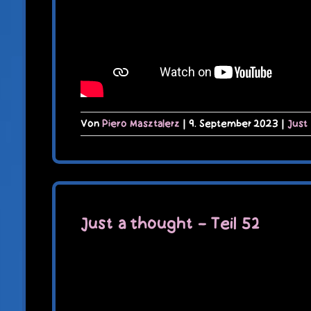
Von
Piero Masztalerz
|
9. September 2023
|
Just
Just a thought – Teil 52