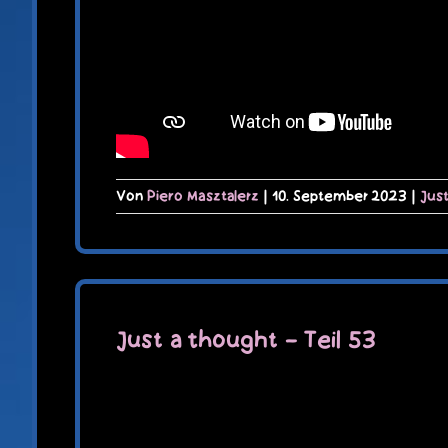
Von
Piero Masztalerz
|
10. September 2023
|
Jus
Just a thought – Teil 53