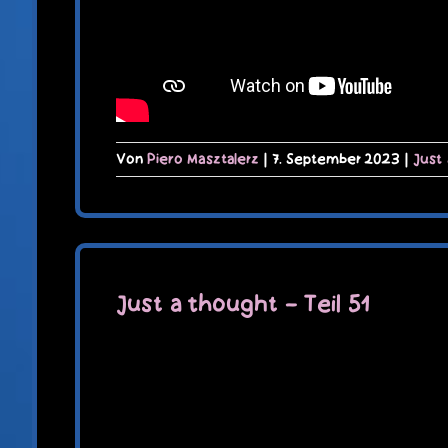
Von
Piero Masztalerz
|
7. September 2023
|
Just
Just a thought – Teil 51