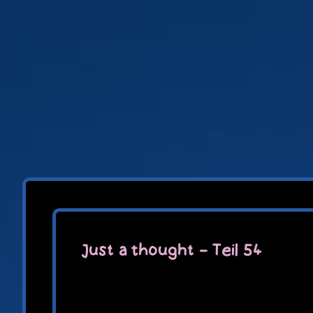
Zum
Inhalt
springen
Just a thought – Teil 54