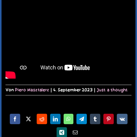
TERMINE
KAUFLADEN
KONTAKT
MEIN KONTO
WARENKORB
Von
Piero Masztalerz
|
4. September 2023
|
Just a thought
Facebook
X
Reddit
LinkedIn
WhatsApp
Telegram
Tumblr
Pinterest
Vk
Xing
E-