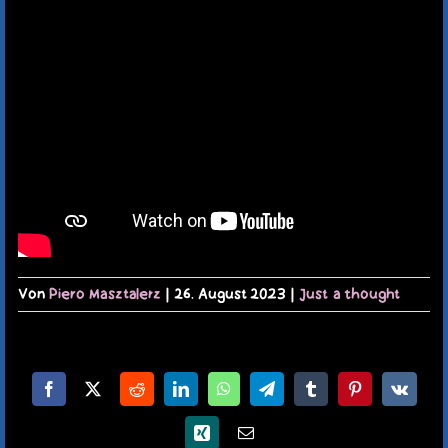
TERMINE
KAUFLADEN
KONTAKT
MEIN KONTO
WARENKORB
Von
Piero Masztalerz
|
26. August 2023
|
Just a thought
Facebook
X
Reddit
LinkedIn
WhatsApp
Telegram
Tumblr
Pinterest
Vk
Xing
E-