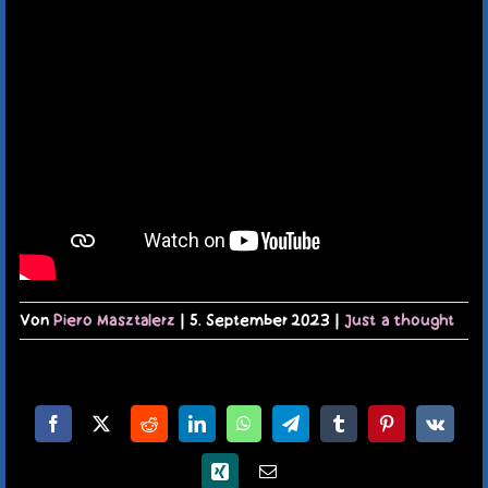
TERMINE
KAUFLADEN
KONTAKT
MEIN KONTO
WARENKORB
Von
Piero Masztalerz
|
5. September 2023
|
Just a thought
Facebook
X
Reddit
LinkedIn
WhatsApp
Telegram
Tumblr
Pinterest
Vk
Xing
E-