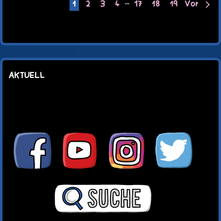
1
2
3
4
···
17
18
19
Vor
AKTUELL