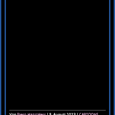
Von
Piero Masztalerz
|
9. August 2023
|
CARTOONS
,