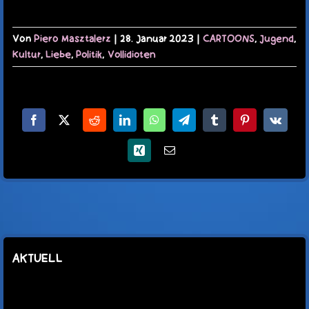
Von
Piero Masztalerz
|
28. Januar 2023
|
CARTOONS
,
Jugend
,
Kultur
,
Liebe
,
Politik
,
Vollidioten
Facebook
X
Reddit
LinkedIn
WhatsApp
Telegram
Tumblr
Pinterest
Vk
Xing
E-
Mail
AKTUELL