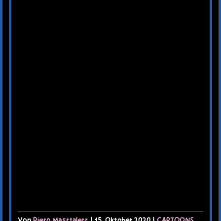
Von
Piero Masztalerz
|
15. Oktober 2020
|
CARTOONS
,