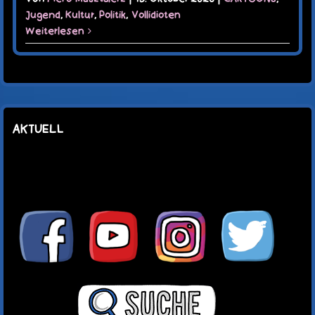
Jugend
,
Kultur
,
Politik
,
Vollidioten
Weiterlesen
AKTUELL