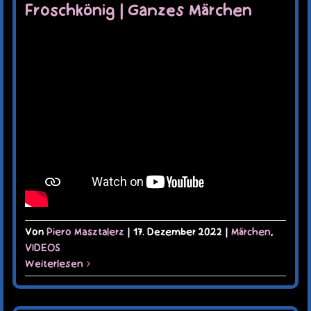
TERMINE
Froschkönig | Ganzes Märchen
KAUFLADEN
KONTAKT
MEIN KONTO
WARENKORB
Von
Piero Masztalerz
|
17. Dezember 2022
|
Märchen
,
VIDEOS
Weiterlesen