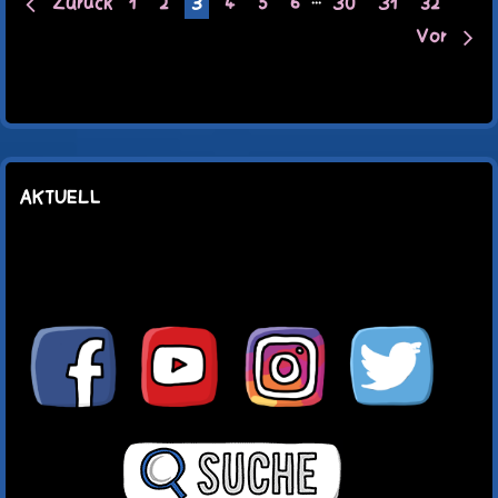
Zurück
1
2
3
4
5
6
···
30
31
32
Vor
AKTUELL