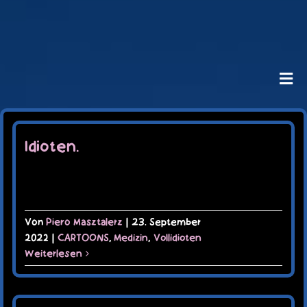
Zum
Inhalt
springen
Toggl
Navig
HOME
CARTOONS
Idioten.
VIDEO
TERMINE
KAUFLADEN
KONTAKT
Von
Piero Masztalerz
|
23. September
MEIN KONTO
2022
|
CARTOONS
,
Medizin
,
Vollidioten
WARENKORB
Weiterlesen