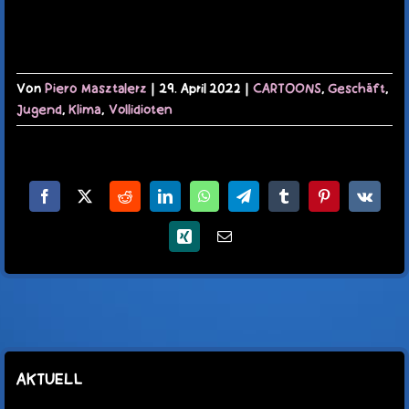
Von
Piero Masztalerz
|
29. April 2022
|
CARTOONS
,
Geschäft
,
Jugend
,
Klima
,
Vollidioten
Facebook
X
Reddit
LinkedIn
WhatsApp
Telegram
Tumblr
Pinterest
Vk
Xing
E-
Mail
AKTUELL