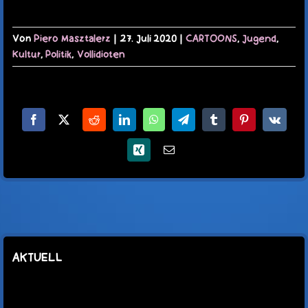
Von
Piero Masztalerz
|
27. Juli 2020
|
CARTOONS
,
Jugend
,
Kultur
,
Politik
,
Vollidioten
Facebook
X
Reddit
LinkedIn
WhatsApp
Telegram
Tumblr
Pinterest
Vk
Xing
E-
Mail
AKTUELL