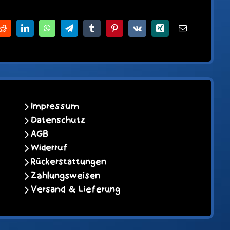
Reddit
LinkedIn
WhatsApp
Telegram
Tumblr
Pinterest
Vk
Xing
E-
Mail
Impressum
Datenschutz
AGB
Widerruf
Rückerstattungen
Zahlungsweisen
Versand & Lieferung