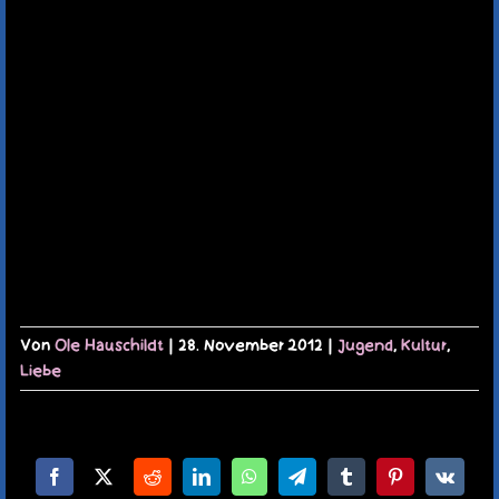
TERMINE
KAUFLADEN
KONTAKT
MEIN KONTO
WARENKORB
Von
Ole Hauschildt
|
28. November 2012
|
Jugend
,
Kultur
,
Liebe
Facebook
X
Reddit
LinkedIn
WhatsApp
Telegram
Tumblr
Pinterest
Vk