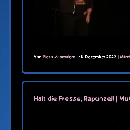
Von
Piero Masztalerz
|
18. Dezember 2022
|
Märc
Halt die Fresse, Rapunzel! | M