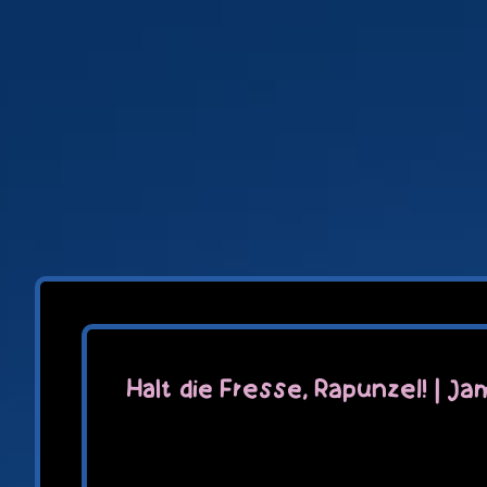
Zum
Inhalt
springen
Halt die Fresse, Rapunzel! | J