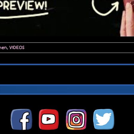
hen
,
VIDEOS