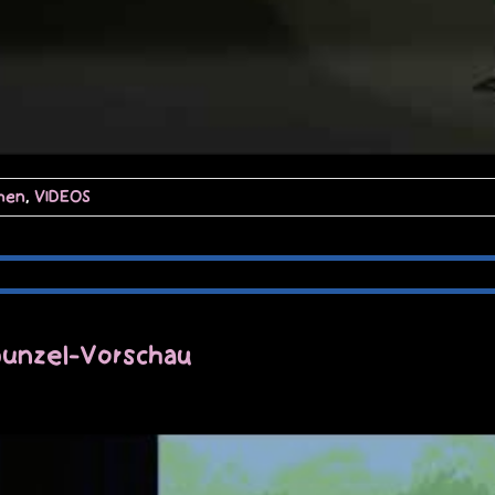
hen
,
VIDEOS
apunzel-Vorschau