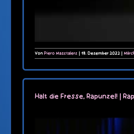
Von
Piero Masztalerz
|
18. Dezember 2022
|
Märc
Halt die Fresse, Rapunzel! | R