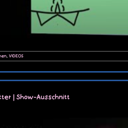
hen
,
VIDEOS
utter | Show-Ausschnitt