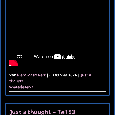
TERMINE
KAUFLADEN
KONTAKT
MEIN KONTO
WARENKORB
Von
Piero Masztalerz
|
6. Oktober 2024
|
Just a
thought
Weiterlesen
Just a thought – Teil 63