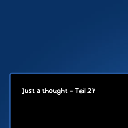
Zum
Inhalt
springen
Just a thought – Teil 27