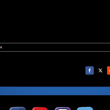
ht
Facebook
X