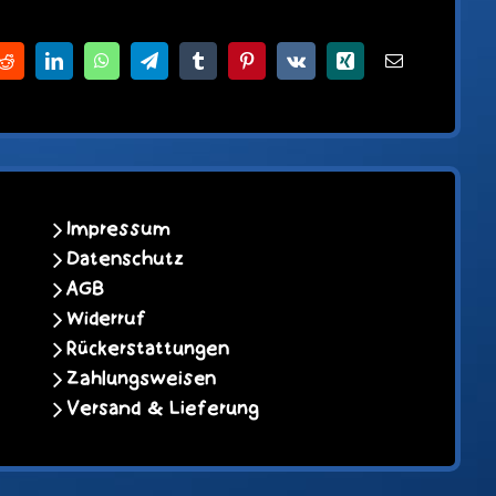
Reddit
LinkedIn
WhatsApp
Telegram
Tumblr
Pinterest
Vk
Xing
E-
Mail
Impressum
Datenschutz
AGB
Widerruf
Rückerstattungen
Zahlungsweisen
Versand & Lieferung