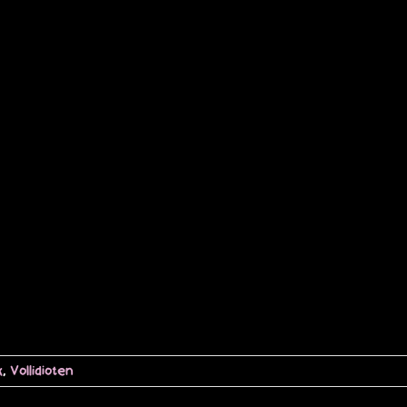
k
,
Vollidioten