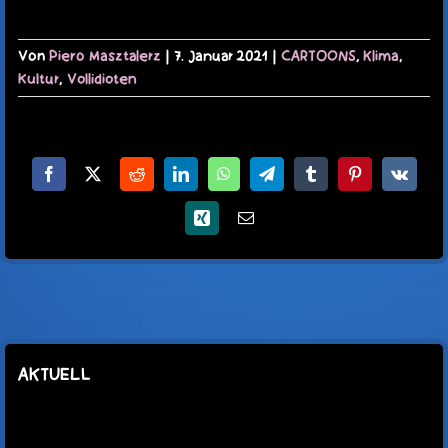
Von
Piero Masztalerz
|
7. Januar 2021
|
CARTOONS
,
Klima
,
Kultur
,
Vollidioten
Facebook
X
Reddit
LinkedIn
WhatsApp
Telegram
Tumblr
Pinterest
Vk
Xing
E-
Mail
AKTUELL