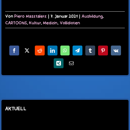
Von
Piero Masztalerz
|
7. Januar 2021
|
Ausbildung
,
CARTOONS
,
Kultur
,
Medizin
,
Vollidioten
Facebook
X
Reddit
LinkedIn
WhatsApp
Telegram
Tumblr
Pinterest
Vk
Xing
E-
Mail
AKTUELL