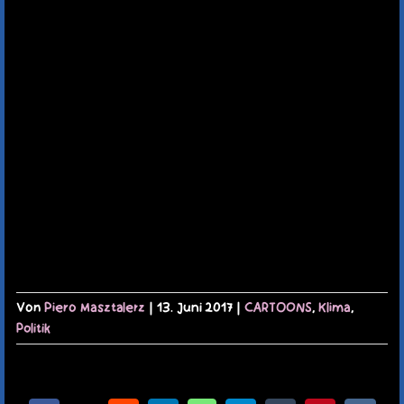
TERMINE
KAUFLADEN
KONTAKT
MEIN KONTO
WARENKORB
Von
Piero Masztalerz
|
13. Juni 2017
|
CARTOONS
,
Klima
,
Politik