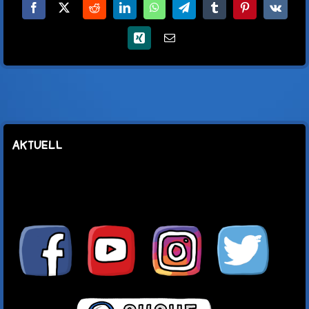
Facebook
X
Reddit
LinkedIn
WhatsApp
Telegram
Tumblr
Pinterest
Vk
Xing
E-
Mail
AKTUELL