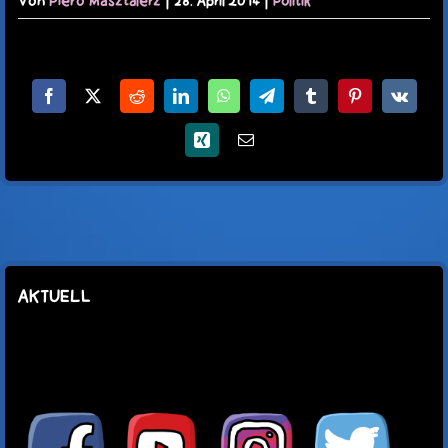
Von
Piero Masztalerz
|
28. April 2014
|
Politik
Facebook
X
Reddit
LinkedIn
WhatsApp
Telegram
Tumblr
Pinterest
Vk
Xing
E-
Mail
AKTUELL