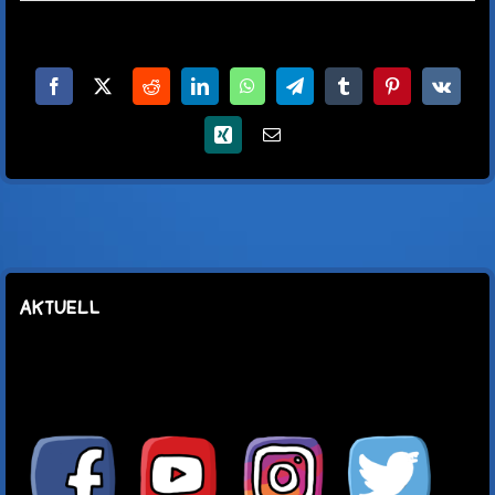
Facebook
X
Reddit
LinkedIn
WhatsApp
Telegram
Tumblr
Pinterest
Vk
Xing
E-
Mail
AKTUELL