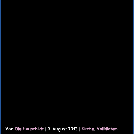
TERMINE
KAUFLADEN
KONTAKT
MEIN KONTO
WARENKORB
Von
Ole Hauschildt
|
2. August 2013
|
Kirche
,
Vollidioten