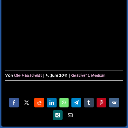
TERMINE
KAUFLADEN
KONTAKT
MEIN KONTO
WARENKORB
Von
Ole Hauschildt
|
4. Juni 2011
|
Geschäft
,
Medizin
Facebook
X
Reddit
LinkedIn
WhatsApp
Telegram
Tumblr
Pinterest
Vk
Xing
E-
Mail