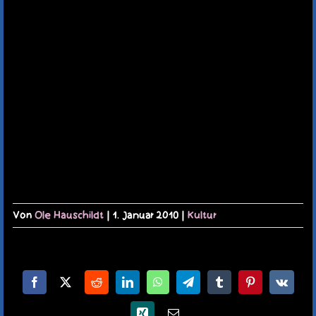
TERMINE
KAUFLADEN
KONTAKT
MEIN KONTO
WARENKORB
Von
Ole Hauschildt
|
1. Januar 2010
|
Kultur
Facebook
X
Reddit
LinkedIn
WhatsApp
Telegram
Tumblr
Pinterest
Vk